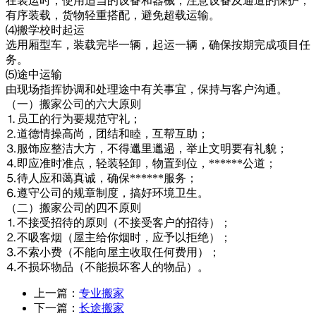
在装运时，使用适当的设备和器械，注意设备及通道的保护，
有序装载，货物轻重搭配，避免超载运输。
⑷搬学校时起运
选用厢型车，装载完毕一辆，起运一辆，确保按期完成项目任
务。
⑸途中运输
由现场指挥协调和处理途中有关事宜，保持与客户沟通。
（一）搬家公司的六大原则
⒈员工的行为要规范守礼；
⒉道德情操高尚，团结和睦，互帮互助；
⒊服饰应整洁大方，不得邋里邋遢，举止文明要有礼貌；
⒋即应准时准点，轻装轻卸，物置到位，******公道；
⒌待人应和蔼真诚，确保******服务；
⒍遵守公司的规章制度，搞好环境卫生。
（二）搬家公司的四不原则
⒈不接受招待的原则（不接受客户的招待）；
⒉不吸客烟（屋主给你烟时，应予以拒绝）；
⒊不索小费（不能向屋主收取任何费用）；
⒋不损坏物品（不能损坏客人的物品）。
上一篇：
专业搬家
下一篇：
长途搬家